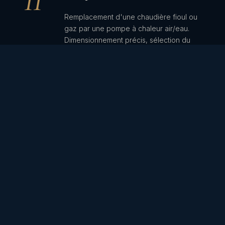
Remplacement d'une chaudière fioul ou
gaz par une pompe à chaleur air/eau.
Dimensionnement précis, sélection du
matériel adapté à votre maison, pose par
artisan QualiPAC, mise en service.
III
Isolation thermique
Isolation des combles, des murs
(intérieur ou extérieur), des planchers
bas. Matériaux biosourcés ou haute
performance selon la configuration.
Pose par artisans certifiés RGE.