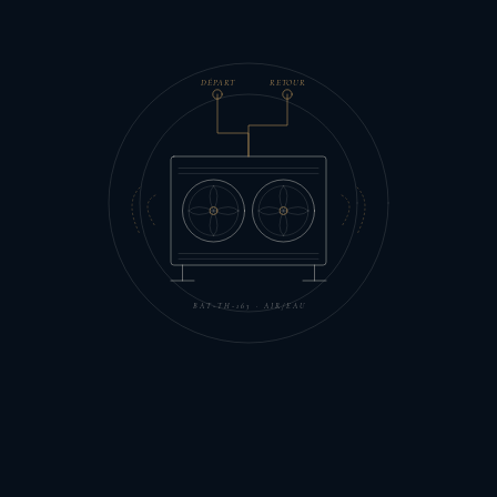
DÉPART
RETOUR
BAT-TH-163 · AIR/EAU