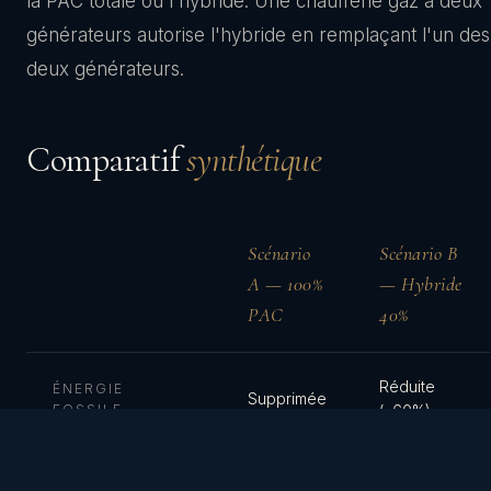
la PAC totale ou l'hybride. Une chaufferie gaz à deux
générateurs autorise l'hybride en remplaçant l'un des
deux générateurs.
Comparatif
synthétique
Scénario
Scénario B
A — 100%
— Hybride
PAC
40%
Réduite
ÉNERGIE
Supprimée
FOSSILE
(≤60%)
Atteint